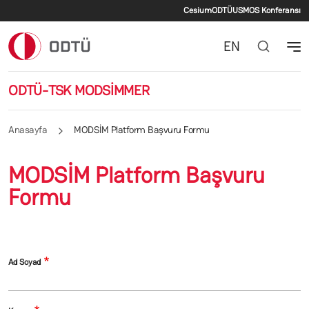
İkincil menü
Ana içeriğe atla
Cesium
ODTÜ
USMOS Konferansı
EN
ODTÜ-TSK MODSİMMER
Anasayfa
MODSİM Platform Başvuru Formu
MODSİM Platform Başvuru
Formu
Ad Soyad